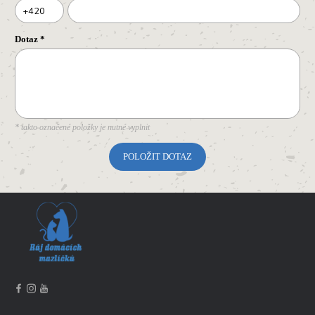
+420
Dotaz
*
* takto označené položky je nutné vyplnit