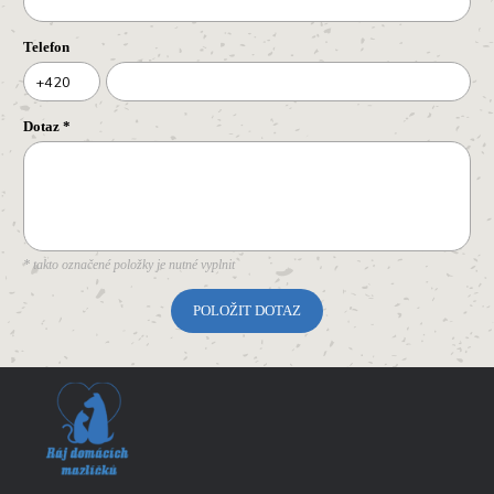
Telefon
+420
Dotaz
*
* takto označené položky je nutné vyplnit