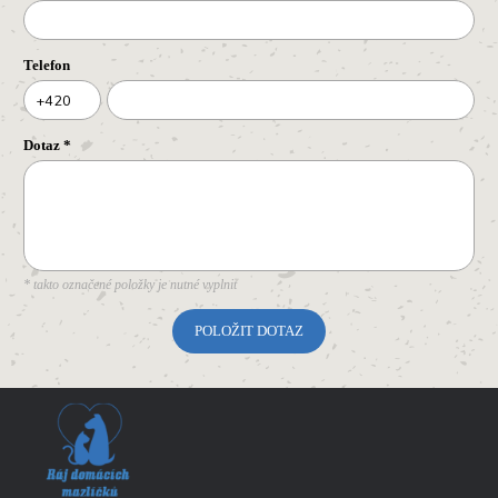
Telefon
+420
Dotaz
*
* takto označené položky je nutné vyplnit