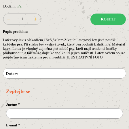
Dodání:
n/a
KOUPIT
Popis produktu
Latexový lev s pískadlem 16x5,5x9cm Zívající latexový lev jistě potěší
každého psa. Při stisku lev vydává zvuk, který psa podnítí k další hře. Materiál
latex. Latex je vhodný zejména pro mladé psy, kteří mají tendenci hračky
prokousnout, a tak může dojít ke spolknutí jejich součástí. Latex ovšem pouze
projde trávicím traktem a psovi neublíží. ILUSTRATIVNÍ FOTO
Dotazy
Zeptejte se
Jméno
*
E-mail
*