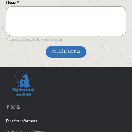
Dotaz
*
* takto označené položky je nutné vyplnit
Důležité informace
Odstoupení od smlouvy