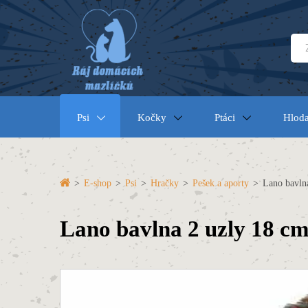
Psi
Kočky
Ptáci
Hloda
>
E-shop
>
Psi
>
Hračky
>
Pešek a aporty
>
Lano bavlna
Lano bavlna 2 uzly 18 c