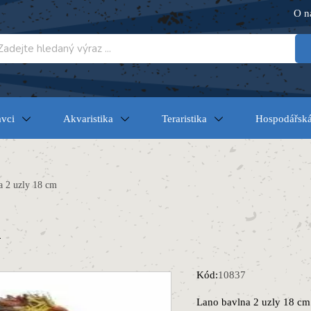
O n
vci
Akvaristika
Teraristika
Hospodářská
 2 uzly 18 cm
m
Kód:
10837
Lano bavlna 2 uzly 18 cm