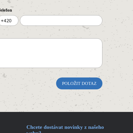
elefon
+420
Chcete dostávat novinky z našeho