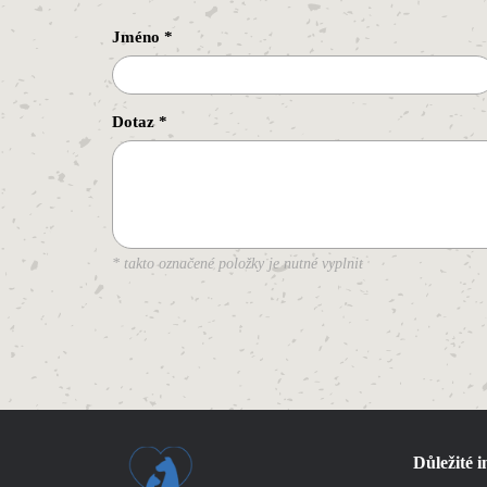
Jméno
*
Dotaz
*
* takto označené položky je nutné vyplnit
Důležité 