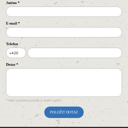
Jméno
*
E-mail
*
Telefon
+420
Dotaz
*
* takto označené položky je nutné vyplnit