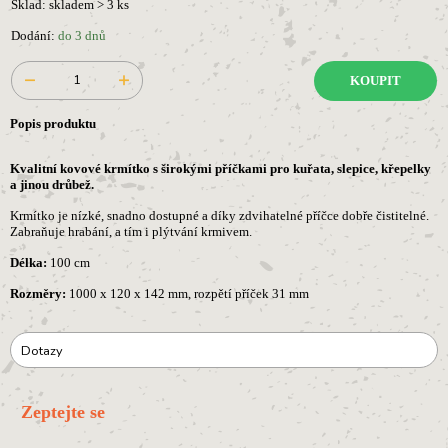
Sklad: skladem > 3 ks
Dodání:
do 3 dnů
KOUPIT
Popis produktu
Kvalitní kovové krmítko s širokými příčkami pro kuřata, slepice, křepelky
a jinou drůbež.
Krmítko je nízké, snadno dostupné a díky zdvihatelné příčce dobře čistitelné.
Zabraňuje hrabání, a tím i plýtvání krmivem.
Délka:
100 cm
Rozměry:
1000 x 120 x 142 mm, rozpětí příček 31 mm
Dotazy
Zeptejte se