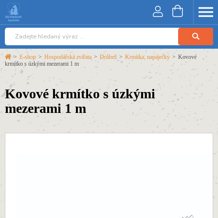
>
E-shop
>
Hospodářská zvířata
>
Drůbež
>
Krmítka, napáječky
>
Kovové
krmítko s úzkými mezerami 1 m
Kovové krmítko s úzkými
mezerami 1 m