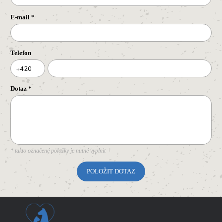
E-mail
*
Telefon
+420
Dotaz
*
* takto označené položky je nutné vyplnit