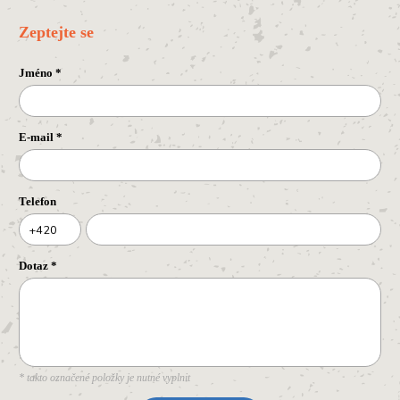
Zeptejte se
Jméno
*
E-mail
*
Telefon
+420
Dotaz
*
* takto označené položky je nutné vyplnit