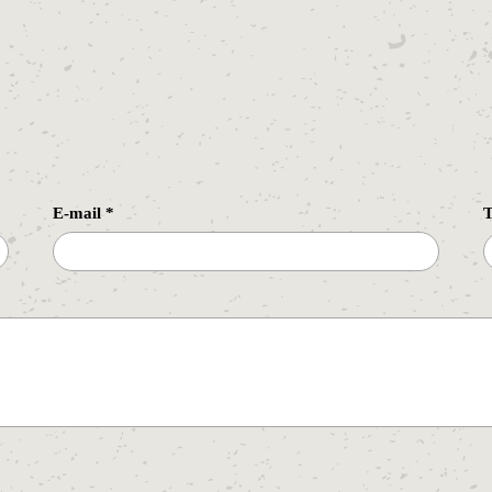
E-mail
*
T