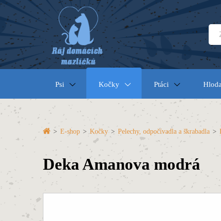
Psi
Kočky
Ptáci
Hloda
>
E-shop
>
Kočky
>
Pelechy, odpočívadla a škrabadla
>
Deka Amanova modrá