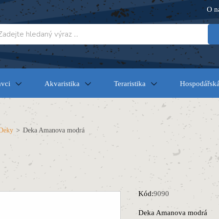
O n
vci
Akvaristika
Teraristika
Hospodářská
Deky
>
Deka Amanova modrá
Kód:
9090
Deka Amanova modrá