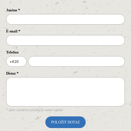
Jméno
*
E-mail
*
Telefon
+420
Dotaz
*
* takto označené položky je nutné vyplnit