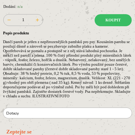
Dodání:
n/a
KOUPIT
Popis produktu
Dančí paroh je jeden z nepřirozenějších pamlsků pro psy. Kousáním parohu se
posilují dásně a zároveň se pes zbavuje zubního plaku a kamene.
Opotřebovává se pomalu a postupně se z něj stává lahodná pochoutka. Je
měkčí než paroží z jelena. 100 % čistý přírodní produkt plný minerálních látek
- vápník, fosfor, železo, hořčík a draslík. Nebarvený, nelakovaný, bez umělých
barviv, chemikálií či konzervačních látek. Pro výrobu použité pouze čerstvé,
dobře skladované parohy (čerstvé dobře skladované parohy staré 1 - 5 let).
Obsahuje: 38 % hrubý protein, 0,2 % tuk, 8,5 % voda, 53 % popeloviny,
minerály: kalcium, fosfor, železo, magnezium, draslík. Velikost: XL (221 - 270
g) vhodný pro obří plemena ( nad 35 kg). Krmný návod: 1 ks denně. Štěňatům
doporučujeme podávat až po výměně zubů. Psi by měli být pod dohledem při
žvýkání pamlsků. Zajistěte dostatek čerstvé vody. Psa nepřekrmujte. Skladujte
v chladu a suchu. ILUSTRATIVNÍ FOTO
Dotazy
Zeptejte se