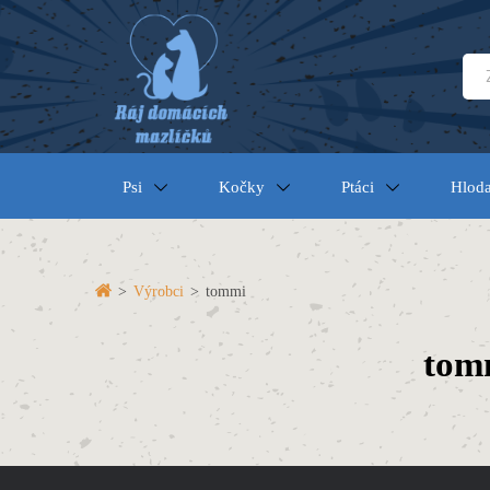
Psi
Kočky
Ptáci
Hloda
>
Výrobci
>
tommi
tom