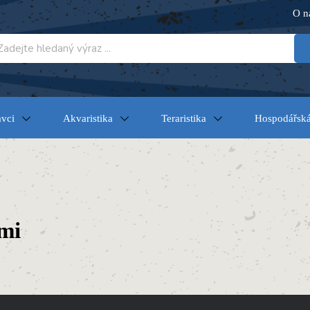
O n
vci
Akvaristika
Teraristika
Hospodářská
mi