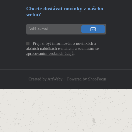
Chcete dostávat novinky z našeho
webu?
Přeji si být informován o novinkách a
akčních nabídkách e-mailem a souhlasím se
zpracováním osobních údajů
.
Created by
ArtWeby
Powered by
ShopFocus
|